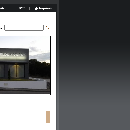
site
RSS
Imprimir
ar: